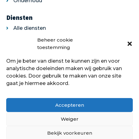
Onderhoud
Diensten
Alle diensten
Legservice
Beheer cookie
Egaliseren
toestemming
Traprenovatie
Om je beter van dienst te kunnen zijn en voor
Over ons
analytische doeleinden maken wij gebruik van
cookies. Door gebruik te maken van onze site
Over ons
gaat je hiermee akkoord.
Showroom
Contact
Klantenservice
Accepteren
Offerte aanvragen
Weiger
Bekijk voorkeuren
Hoe kan ik je helpen?
Copyright © 2021 - 2022 Petersstoffering | KVK: