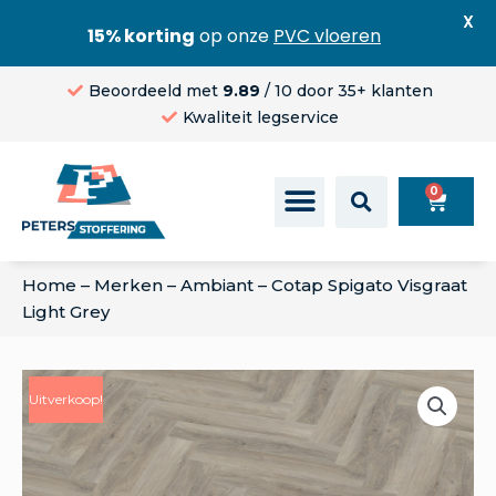
X
15% korting
op onze
PVC vloeren
Beoordeeld met
9.89
/ 10 door 35+ klanten
Kwaliteit legservice
0
Home
–
Merken
–
Ambiant
–
Cotap Spigato Visgraat
Light Grey
Uitverkoop!