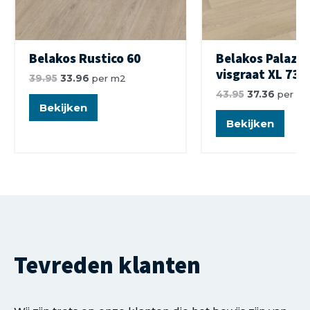
Belakos Rustico 60
Belakos Palazz
visgraat XL 73
39.95
33.96
per m2
43.95
37.36
per m
Bekijken
Bekijken
Tevreden klanten