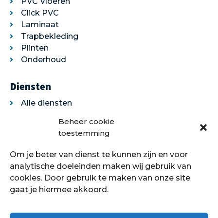
PVC Vloeren
Click PVC
Laminaat
Trapbekleding
Plinten
Onderhoud
Diensten
Alle diensten
Legservice
Beheer cookie
Egaliseren
toestemming
Traprenovatie
Om je beter van dienst te kunnen zijn en voor
Over ons
analytische doeleinden maken wij gebruik van
cookies. Door gebruik te maken van onze site
Over ons
gaat je hiermee akkoord.
Showroom
Contact
Klantenservice