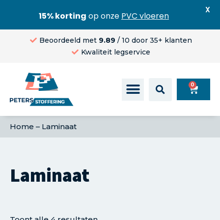
X
15% korting
op onze
PVC vloeren
Beoordeeld met
9.89
/ 10 door 35+ klanten
Kwaliteit legservice
0
Home
–
Laminaat
Laminaat
Toont alle 4 resultaten