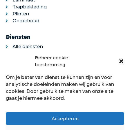
Trapbekleding
Plinten
Onderhoud
Diensten
Alle diensten
Legservice
Beheer cookie
Egaliseren
toestemming
Traprenovatie
Om je beter van dienst te kunnen zijn en voor
Over ons
analytische doeleinden maken wij gebruik van
cookies. Door gebruik te maken van onze site
Over ons
gaat je hiermee akkoord.
Showroom
Contact
Klantenservice
Accepteren
Offerte aanvragen