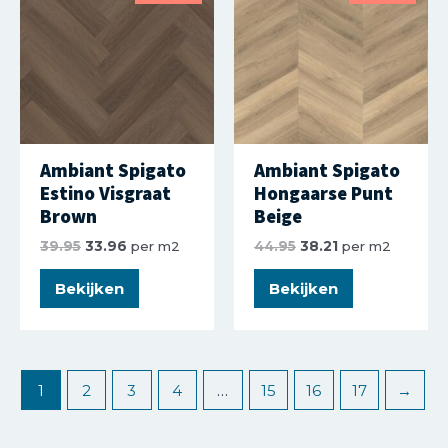
Ambiant Spigato
Ambiant Spigato
Estino Visgraat
Hongaarse Punt
Brown
Beige
39.95
33.96
per m2
44.95
38.21
per m2
Bekijken
Bekijken
1
2
3
4
…
15
16
17
→