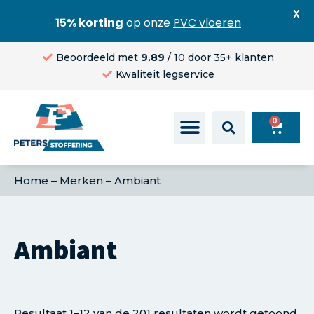
X
15% korting
op onze
PVC vloeren
Beoordeeld met
9.89
/ 10 door 35+ klanten
Kwaliteit legservice
0
Home
–
Merken
–
Ambiant
Ambiant
Resultaat 1–12 van de 201 resultaten wordt getoond