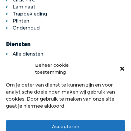
Laminaat
Trapbekleding
Plinten
Onderhoud
Diensten
Alle diensten
Legservice
Beheer cookie
Egaliseren
toestemming
Traprenovatie
Om je beter van dienst te kunnen zijn en voor
Over ons
analytische doeleinden maken wij gebruik van
cookies. Door gebruik te maken van onze site
Over ons
gaat je hiermee akkoord.
Showroom
Contact
Klantenservice
Accepteren
Offerte aanvragen