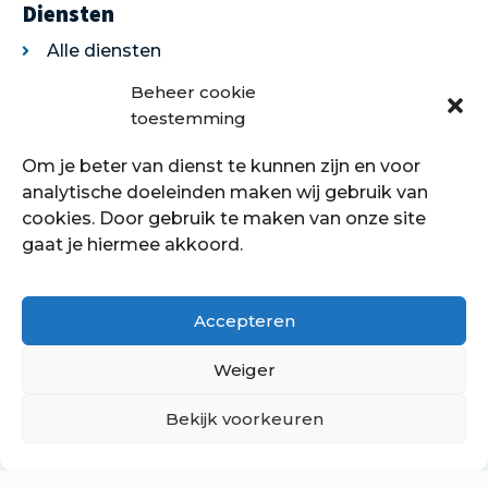
Diensten
Alle diensten
Legservice
Beheer cookie
Egaliseren
toestemming
Traprenovatie
Om je beter van dienst te kunnen zijn en voor
Over ons
analytische doeleinden maken wij gebruik van
cookies. Door gebruik te maken van onze site
Over ons
gaat je hiermee akkoord.
Showroom
Contact
Klantenservice
Accepteren
Offerte aanvragen
Weiger
Bekijk voorkeuren
Hoe kan ik je helpen?
Copyright © 2021 - 2022 Petersstoffering | KVK:
70089760
PrivacyBeleid
Cookiebeleid
Retourbeleid