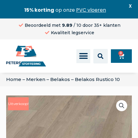
X
15% korting
op onze
PVC vloeren
Beoordeeld met
9.89
/ 10 door 35+ klanten
Kwaliteit legservice
0
Home
–
Merken
–
Belakos
–
Belakos Rustico 10
Uitverkoop!