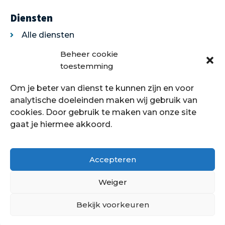
Diensten
Alle diensten
Legservice
Beheer cookie
Egaliseren
toestemming
Traprenovatie
Om je beter van dienst te kunnen zijn en voor
Over ons
analytische doeleinden maken wij gebruik van
cookies. Door gebruik te maken van onze site
Over ons
gaat je hiermee akkoord.
Showroom
Contact
Klantenservice
Accepteren
Offerte aanvragen
Weiger
Bekijk voorkeuren
Hoe kan ik je helpen?
Copyright © 2021 - 2022 Petersstoffering | KVK:
70089760