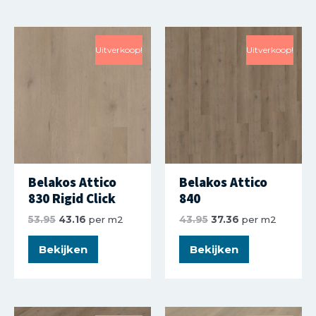
Uitverkoop!
Uitverkoop!
Belakos Attico
Belakos Attico
830 Rigid Click
840
53.95
43.16
per m2
43.95
37.36
per m2
Bekijken
Bekijken