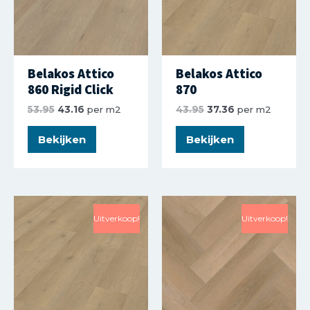
Belakos Attico
Belakos Attico
860 Rigid Click
870
53.95
43.16
per m2
43.95
37.36
per m2
Bekijken
Bekijken
Uitverkoop!
Uitverkoop!