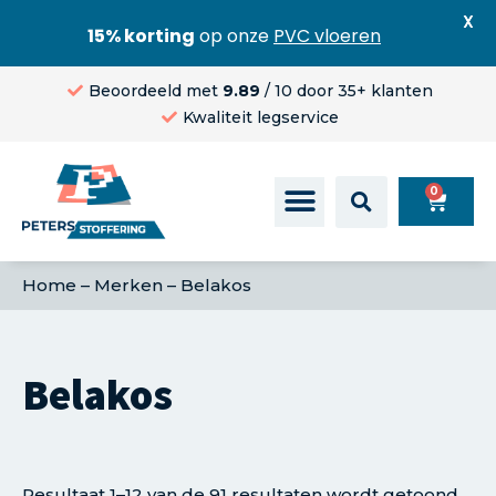
X
15% korting
op onze
PVC vloeren
Beoordeeld met
9.89
/ 10 door 35+ klanten
Kwaliteit legservice
0
Home
–
Merken
–
Belakos
Belakos
Resultaat 1–12 van de 91 resultaten wordt getoond