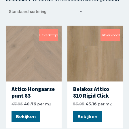
Uitverkoop!
Uitverkoop!
Attico Hongaarse
Belakos Attico
punt 83
810 Rigid Click
47.95
40.76
per m2
53.95
43.16
per m2
Bekijken
Bekijken