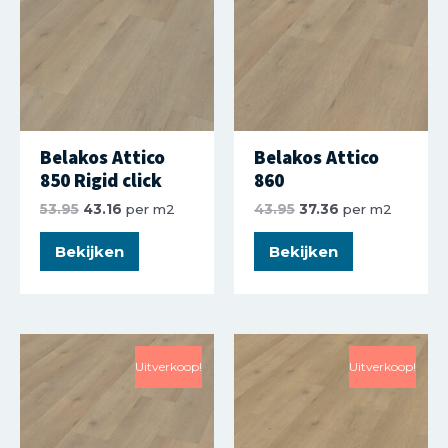
Belakos Attico
Belakos Attico
850 Rigid click
860
53.95
43.16
per m2
43.95
37.36
per m2
Bekijken
Bekijken
Uitverkoop!
Uitverkoop!