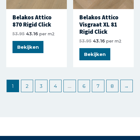
Belakos Attico
Belakos Attico
870 Rigid Click
Visgraat XL 81
Rigid Click
53.95
43.16
per m2
53.95
43.16
per m2
Bekijken
Bekijken
1
2
3
4
…
6
7
8
→