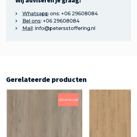
Wij adviseren je graag!
Whatsapp
ons: +06 29608084
Bel ons
: +06 29608084
Mail
: info@petersstoffering.nl
Gerelateerde producten
Uitverkoop!