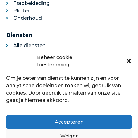
Trapbekleding
Plinten
Onderhoud
Diensten
Alle diensten
Legservice
Beheer cookie
Egaliseren
toestemming
Traprenovatie
Om je beter van dienst te kunnen zijn en voor
Over ons
analytische doeleinden maken wij gebruik van
cookies. Door gebruik te maken van onze site
Over ons
gaat je hiermee akkoord.
Showroom
Contact
Klantenservice
Accepteren
Offerte aanvragen
Weiger