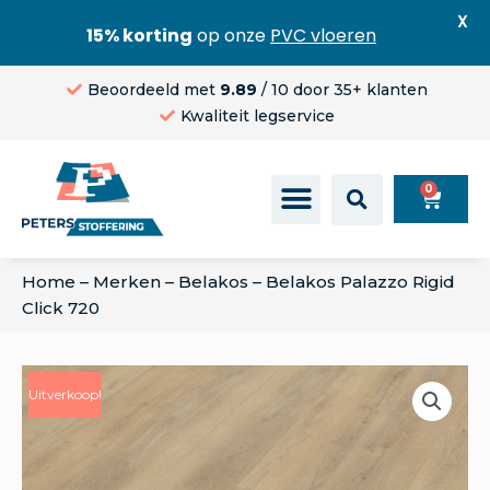
X
15% korting
op onze
PVC vloeren
Beoordeeld met
9.89
/ 10 door 35+ klanten
Kwaliteit legservice
0
Home
–
Merken
–
Belakos
–
Belakos Palazzo Rigid
Click 720
Uitverkoop!