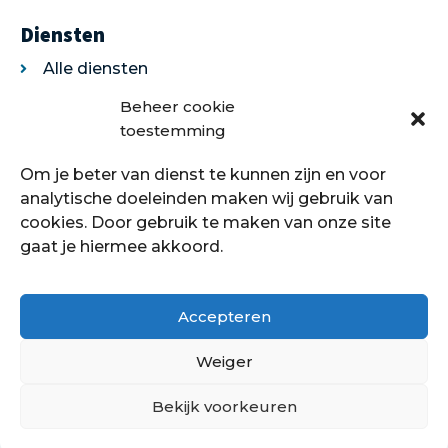
Diensten
Alle diensten
Legservice
Beheer cookie
Egaliseren
toestemming
Traprenovatie
Om je beter van dienst te kunnen zijn en voor
Over ons
analytische doeleinden maken wij gebruik van
cookies. Door gebruik te maken van onze site
Over ons
gaat je hiermee akkoord.
Showroom
Contact
Klantenservice
Accepteren
Offerte aanvragen
Weiger
Bekijk voorkeuren
Hoe kan ik je helpen?
Copyright © 2021 - 2022 Petersstoffering | KVK:
70089760