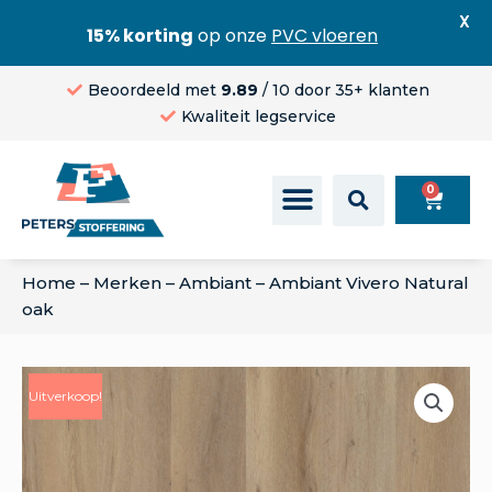
X
15% korting
op onze
PVC vloeren
Beoordeeld met
9.89
/ 10 door 35+ klanten
Kwaliteit legservice
0
Home
–
Merken
–
Ambiant
–
Ambiant Vivero Natural
oak
Uitverkoop!