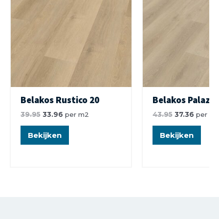
Belakos Rustico 20
Belakos Palazz
39.95
33.96
per m2
43.95
37.36
per m
Bekijken
Bekijken