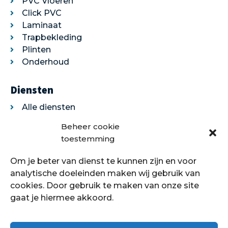
PVC Vloeren
Click PVC
Laminaat
Trapbekleding
Plinten
Onderhoud
Diensten
Alle diensten
Legservice
Beheer cookie
Egaliseren
toestemming
Traprenovatie
Om je beter van dienst te kunnen zijn en voor
Over ons
analytische doeleinden maken wij gebruik van
cookies. Door gebruik te maken van onze site
Over ons
gaat je hiermee akkoord.
Showroom
Contact
Klantenservice