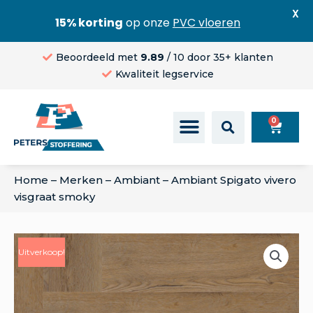
X
15% korting
op onze
PVC vloeren
Beoordeeld met
9.89
/ 10 door 35+ klanten
Kwaliteit legservice
0
Home
–
Merken
–
Ambiant
–
Ambiant Spigato vivero
visgraat smoky
Uitverkoop!