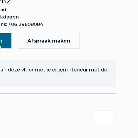
 m2
aad
rkdagen
ns: +06 29608084
n
Afspraak maken
an deze vloer
met je eigen interieur met de