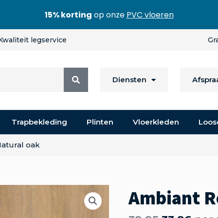
15% korting
op onze
PVC vloeren
Kwaliteit legservice
Gr
Diensten
Afspr
Trapbekleding
Plinten
Vloerkleden
Loos
atural oak
Ambiant R