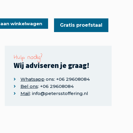
 aan winkelwagen
Gratis proefstaal
Hulp nodig?
Wij adviseren je graag!
Whatsapp
ons: +06 29608084
Bel ons
: +06 29608084
Mail
: info@petersstoffering.nl