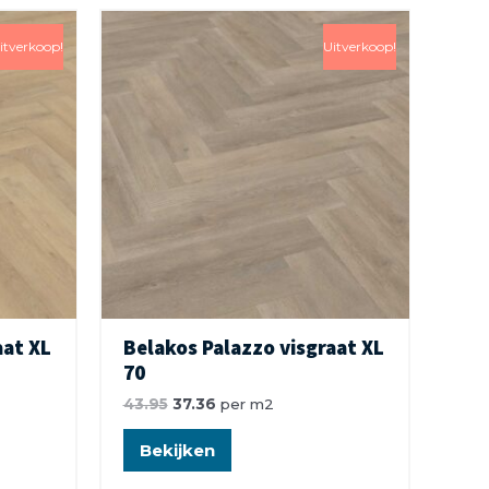
itverkoop!
Uitverkoop!
aat XL
Belakos Palazzo visgraat XL
70
43.95
37.36
per m2
Bekijken