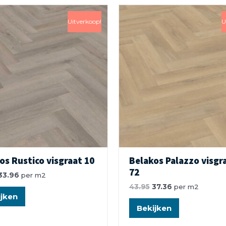
Uitverkoop!
U
os Rustico visgraat 10
Belakos Palazzo visgr
72
33.96
per m2
43.95
37.36
per m2
jken
Bekijken