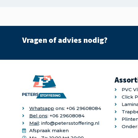
Vragen of advies nodig?
Assor
PVC V
Click 
Lamina
Whatsapp
ons: +06 29608084
Trapb
Bel ons
: +06 29608084
Plinte
Mail
: info@petersstoffering.nl
Onder
Afspraak maken
Ma - Za: 10:00 tot 20:00