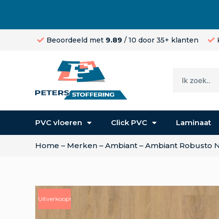
Beoordeeld met
9.89
/ 10 door 35+ klanten
PVC vloeren
Click PVC
Laminaat
Home
–
Merken
–
Ambiant
–
Ambiant Robusto N
Uitverkoop!