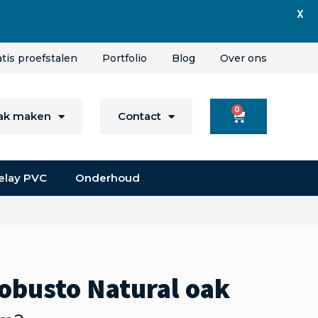
X
atis proefstalen
Portfolio
Blog
Over ons
0
aak maken
Contact
elay PVC
Onderhoud
obusto Natural oak