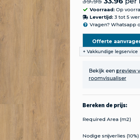
39.95
33.96
per
Voorraad:
Op voorr
Levertijd:
3 tot 5 we
Vragen? Whatsapp o
Offerte aanvrage
Bekijk een
preview v
roomvisualiser
Required Area (m2)
Nodige snijverlies (10%)