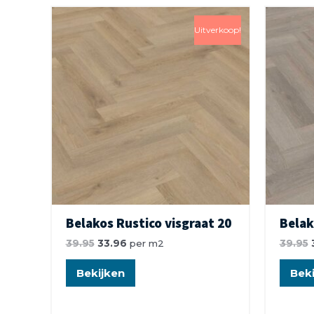
Uitverkoop!
Belakos Rustico visgraat 20
Belak
39.95
33.96
per m2
39.95
Bekijken
Beki