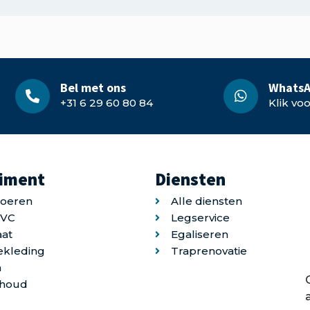
Bel met ons
WhatsA
+31 6 29 60 80 84
Klik vo
timent
Diensten
loeren
Alle diensten
PVC
Legservice
at
Egaliseren
ekleding
Traprenovatie
n
houd