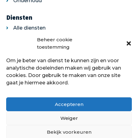
Onderhoud
Diensten
Alle diensten
Legservice
Beheer cookie
Egaliseren
toestemming
Traprenovatie
Om je beter van dienst te kunnen zijn en voor
Over ons
analytische doeleinden maken wij gebruik van
cookies. Door gebruik te maken van onze site
Over ons
gaat je hiermee akkoord.
Showroom
Contact
Klantenservice
Accepteren
Offerte aanvragen
Weiger
Bekijk voorkeuren
Hoe kan ik je helpen?
Copyright © 2021 - 2022 Petersstoffering | KVK: