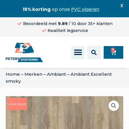
X
15% korting
op onze
PVC vloeren
Beoordeeld met
9.89
/ 10 door 35+ klanten
Kwaliteit legservice
0
Home
–
Merken
–
Ambiant
–
Ambiant Excellent
smoky
Uitverkoop!