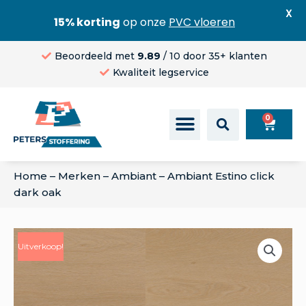
X
15% korting
op onze
PVC vloeren
Beoordeeld met
9.89
/ 10 door 35+ klanten
Kwaliteit legservice
0
Home
–
Merken
–
Ambiant
–
Ambiant Estino click
dark oak
Uitverkoop!