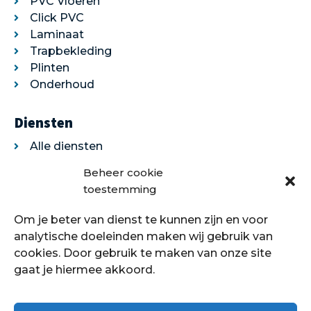
PVC Vloeren
Click PVC
Laminaat
Trapbekleding
Plinten
Onderhoud
Diensten
Alle diensten
Legservice
Beheer cookie
Egaliseren
toestemming
Traprenovatie
Om je beter van dienst te kunnen zijn en voor
Over ons
analytische doeleinden maken wij gebruik van
cookies. Door gebruik te maken van onze site
Over ons
gaat je hiermee akkoord.
Showroom
Contact
Klantenservice