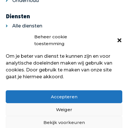
Onderhoud
Diensten
Alle diensten
Legservice
Beheer cookie
Egaliseren
toestemming
Traprenovatie
Om je beter van dienst te kunnen zijn en voor
Over ons
analytische doeleinden maken wij gebruik van
cookies. Door gebruik te maken van onze site
Over ons
gaat je hiermee akkoord.
Showroom
Contact
Klantenservice
Accepteren
Offerte aanvragen
Weiger
Bekijk voorkeuren
Hoe kan ik je helpen?
Copyright © 2021 - 2022 Petersstoffering | KVK: