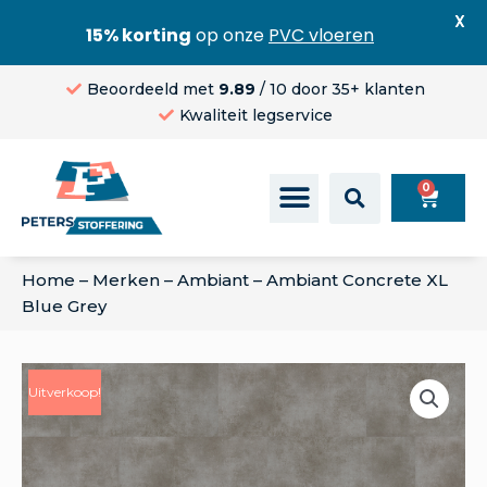
X
15% korting
op onze
PVC vloeren
Beoordeeld met
9.89
/ 10 door 35+ klanten
Kwaliteit legservice
0
Home
–
Merken
–
Ambiant
–
Ambiant Concrete XL
Blue Grey
Uitverkoop!