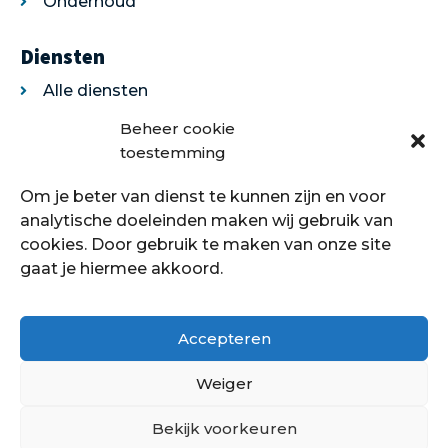
Onderhoud
Diensten
Alle diensten
Legservice
Beheer cookie
Egaliseren
toestemming
Traprenovatie
Om je beter van dienst te kunnen zijn en voor
Over ons
analytische doeleinden maken wij gebruik van
cookies. Door gebruik te maken van onze site
Over ons
gaat je hiermee akkoord.
Showroom
Contact
Klantenservice
Accepteren
Offerte aanvragen
Weiger
Bekijk voorkeuren
Hoe kan ik je helpen?
Copyright © 2021 - 2022 Petersstoffering | KVK: