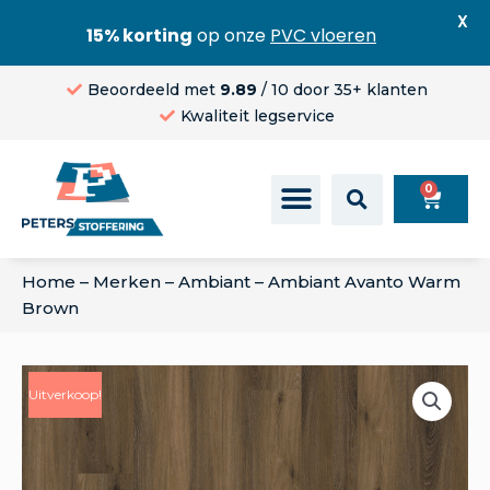
X
15% korting
op onze
PVC vloeren
Beoordeeld met
9.89
/ 10 door 35+ klanten
Kwaliteit legservice
0
Home
–
Merken
–
Ambiant
–
Ambiant Avanto Warm
Brown
Uitverkoop!