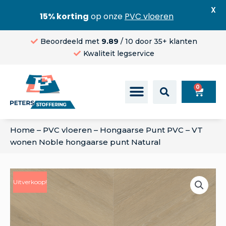
X
15% korting
op onze
PVC vloeren
Beoordeeld met
9.89
/ 10 door 35+ klanten
Kwaliteit legservice
0
Home
–
PVC vloeren
–
Hongaarse Punt PVC
–
VT
wonen Noble hongaarse punt Natural
Uitverkoop!