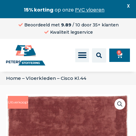
X
15% korting
op onze
PVC vloeren
Beoordeeld met
9.89
/ 10 door 35+ klanten
Kwaliteit legservice
0
Home
–
Vloerkleden
–
Cisco Kl.44
Uitverkoop!