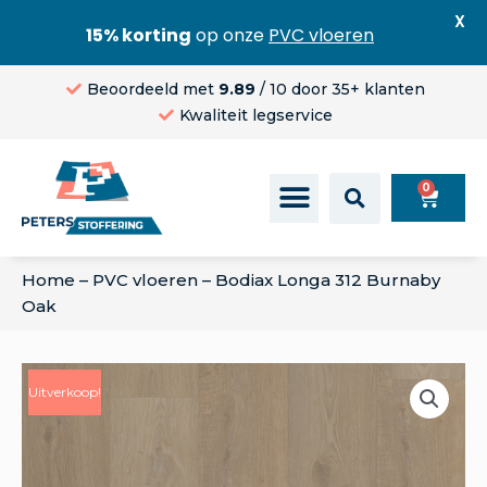
X
15% korting
op onze
PVC vloeren
Beoordeeld met
9.89
/ 10 door 35+ klanten
Kwaliteit legservice
0
Home
–
PVC vloeren
–
Bodiax Longa 312 Burnaby
Oak
Uitverkoop!