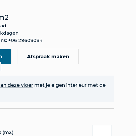
m2
aad
rkdagen
ns: +06 29608084
n
Afspraak maken
an deze vloer
met je eigen interieur met de
s (m2)