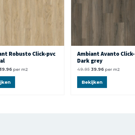
nt Robusto Click-pvc
Ambiant Avanto Click
al
Dark grey
39.96
per m2
49.95
39.96
per m2
jken
Bekijken