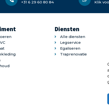
+31 6 29 60 80 84
Klik vo
timent
Diensten
loeren
Alle diensten
PVC
Legservice
at
Egaliseren
ekleding
Traprenovatie
n
houd