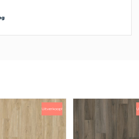
ng
Uitverkoop!
U