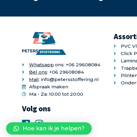
Assor
PVC V
Click 
Lamina
Whatsapp
ons: +06 29608084
Trapb
Bel ons
: +06 29608084
Plinte
Mail
: info@petersstoffering.nl
Onder
Afspraak maken
Ma - Za: 10:00 tot 20:00
Volg ons
Hoe kan ik je helpen?