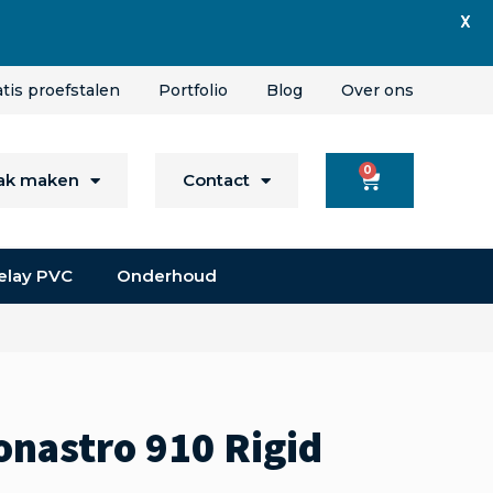
X
atis proefstalen
Portfolio
Blog
Over ons
0
aak maken
Contact
elay PVC
Onderhoud
nastro 910 Rigid