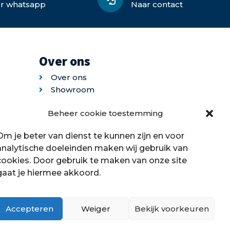
or whatsapp
Naar contact
Over ons
Over ons
Showroom
Contact
Beheer cookie toestemming
Klantenservice
Offerte aanvragen
Om je beter van dienst te kunnen zijn en voor
analytische doeleinden maken wij gebruik van
cookies. Door gebruik te maken van onze site
gaat je hiermee akkoord.
Accepteren
Weiger
Bekijk voorkeuren