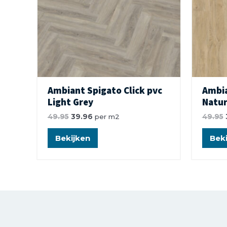
Ambiant Spigato Click pvc
Ambia
Light Grey
Natur
49.95
39.96
per m2
49.95
Bekijken
Beki