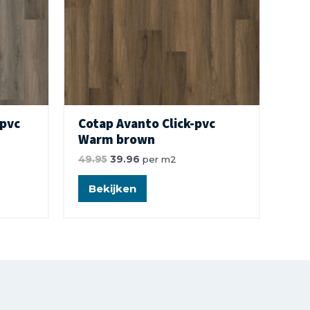
-pvc
Cotap Avanto Click-pvc
Warm brown
49.95
39.96
per m2
Bekijken