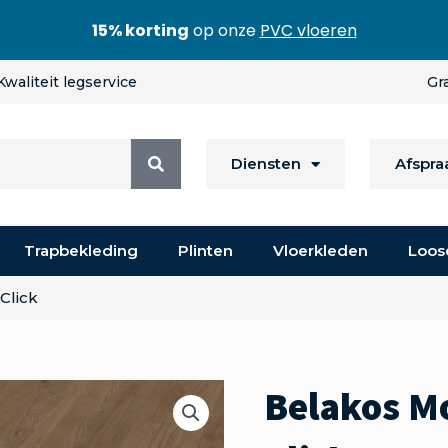
15% korting
op onze
PVC vloeren
Kwaliteit legservice
Gr
Diensten
Afspr
Trapbekleding
Plinten
Vloerkleden
Loos
Click
Belakos Mo