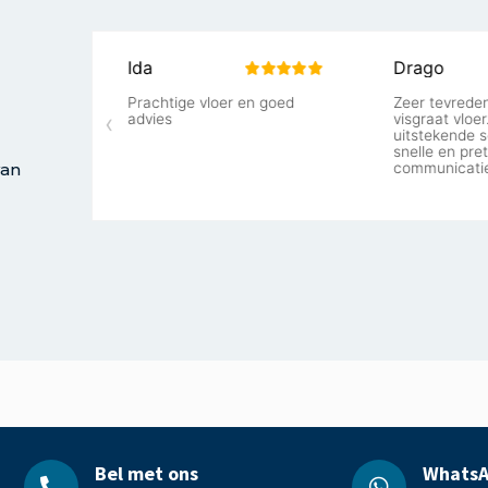
van
Bel met ons
WhatsA