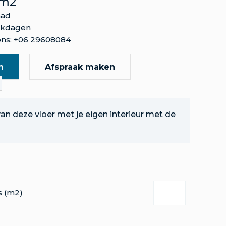
 m2
aad
rkdagen
ns: +06 29608084
n
Afspraak maken
an deze vloer
met je eigen interieur met de
s (m2)