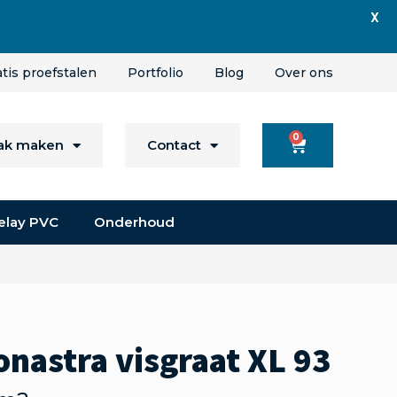
X
atis proefstalen
Portfolio
Blog
Over ons
0
aak maken
Contact
elay PVC
Onderhoud
nastra visgraat XL 93