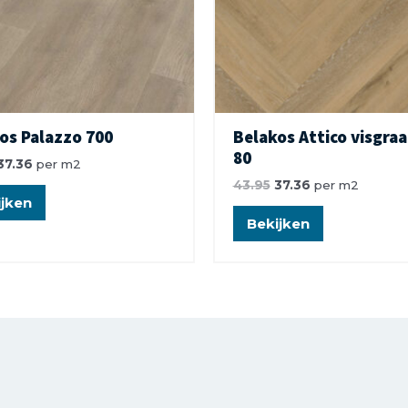
os Palazzo 700
Belakos Attico visgraa
80
37.36
per m2
43.95
37.36
per m2
jken
Bekijken