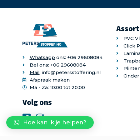
Assor
PVC V
Click 
Lamina
Whatsapp
ons: +06 29608084
Trapb
Bel ons
: +06 29608084
Plinte
Mail
: info@petersstoffering.nl
Onder
Afspraak maken
Ma - Za: 10:00 tot 20:00
Volg ons
Hoe kan ik je helpen?