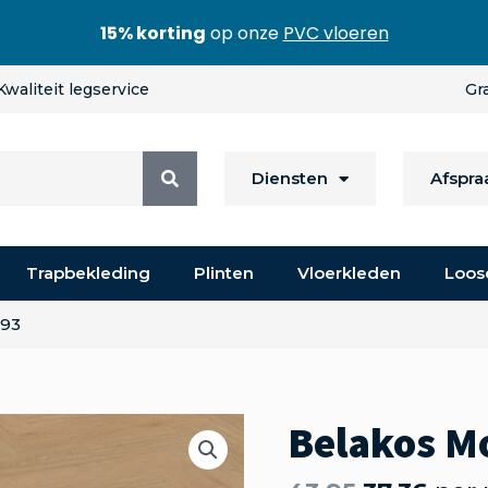
15% korting
op onze
PVC vloeren
Kwaliteit legservice
Gr
Diensten
Afspr
Trapbekleding
Plinten
Vloerkleden
Loos
 93
Belakos Mo