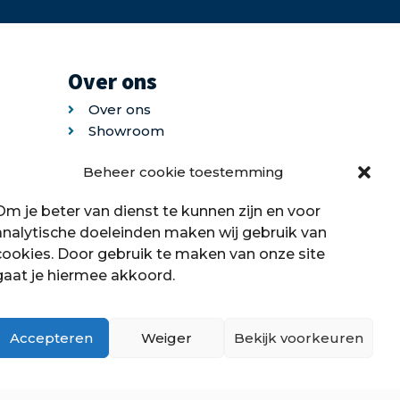
Over ons
Over ons
Showroom
Contact
Beheer cookie toestemming
Klantenservice
Offerte aanvragen
Om je beter van dienst te kunnen zijn en voor
analytische doeleinden maken wij gebruik van
cookies. Door gebruik te maken van onze site
gaat je hiermee akkoord.
Accepteren
Weiger
Bekijk voorkeuren