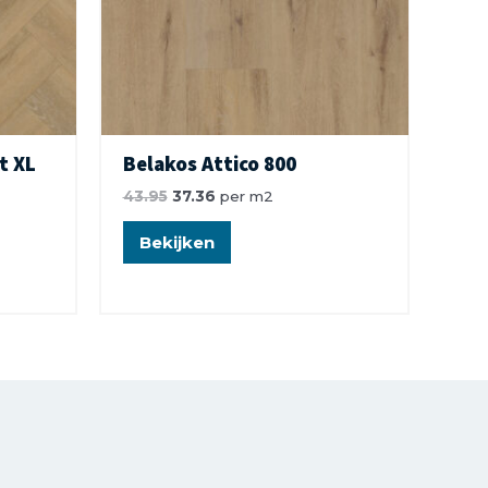
t XL
Belakos Attico 800
43.95
37.36
per m2
Bekijken