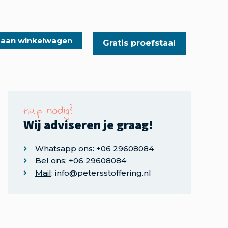
 aan winkelwagen
Gratis proefstaal
Hulp nodig?
Wij adviseren je graag!
Whatsapp
ons: +06 29608084
Bel ons
: +06 29608084
Mail
: info@petersstoffering.nl