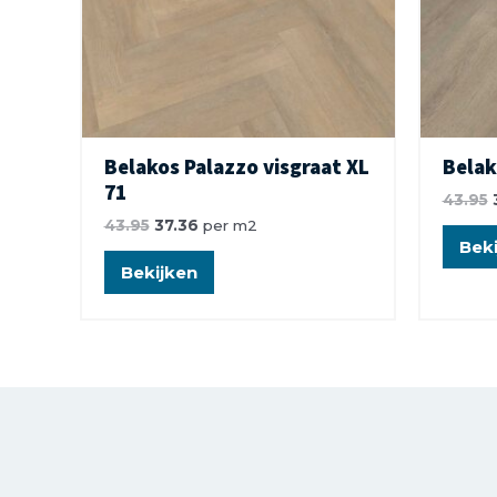
Belakos Palazzo visgraat XL
Belak
71
43.95
43.95
37.36
per m2
Beki
Bekijken