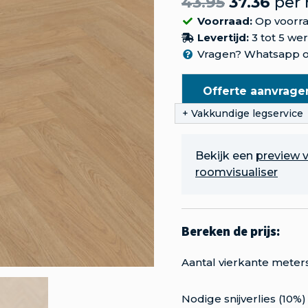
43.95
37.36
per
Voorraad:
Op voorr
Levertijd:
3 tot 5 we
Vragen? Whatsapp o
Offerte aanvrage
Bekijk een
preview v
roomvisualiser
Aantal vierkante meter
Nodige snijverlies (10%)