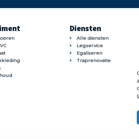
timent
Diensten
loeren
Alle diensten
PVC
Legservice
at
Egaliseren
ekleding
Traprenovatie
n
houd