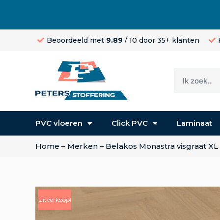
Beoordeeld met
9.89
/ 10 door 35+ klanten
PVC vloeren
Click PVC
Laminaat
Home
–
Merken
–
Belakos Monastra visgraat XL
Uitverkoop!