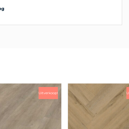
ng
Uitverkoop!
U