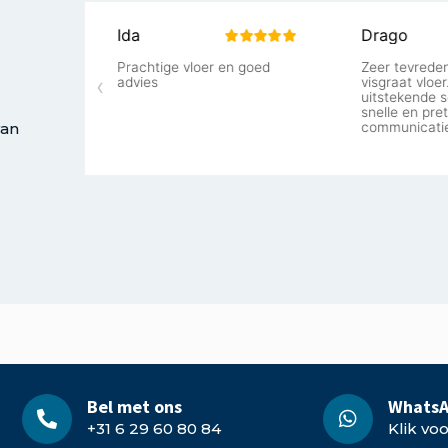
van
Bel met ons
WhatsA
+31 6 29 60 80 84
Klik vo