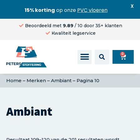
X
15% korting
op onze
PVC vloeren
Beoordeeld met
9.89
/ 10 door 35+ klanten
Kwaliteit legservice
0
Home
–
Merken
–
Ambiant
–
Pagina 10
Ambiant
Resultaat 109–120 van de 201 resultaten wordt