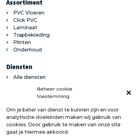
Assortiment
PVC Vloeren
Click PVC
Laminaat
Trapbekleding
Plinten
Onderhoud
Diensten
Alle diensten
Legservice
Beheer cookie
Egaliseren
toestemming
Traprenovatie
Om je beter van dienst te kunnen zijn en voor
Over ons
analytische doeleinden maken wij gebruik van
cookies. Door gebruik te maken van onze site
Over ons
gaat je hiermee akkoord.
Showroom