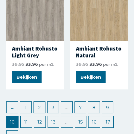
Ambiant Robusto
Ambiant Robusto
Light Grey
Natural
39.95
33.96
per m2
39.95
33.96
per m2
Bekijken
Bekijken
←
1
2
3
…
7
8
9
10
11
12
13
…
15
16
17