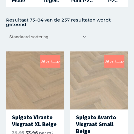
Motief
Tegels
Punt PVC
PVC
Resultaat 73–84 van de 237 resultaten wordt
getoond
Uitverkoop!
Uitverkoop!
Spigato Viranto
Spigato Avanto
Visgraat XL Beige
Visgraat Small
Beige
39.95
33.96
per m2