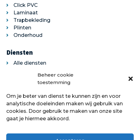
Click PVC
Laminaat
Trapbekleding
Plinten
Onderhoud
Diensten
Alle diensten
Legservice
Beheer cookie
Egaliseren
toestemming
Traprenovatie
Om je beter van dienst te kunnen zijn en voor
Over ons
analytische doeleinden maken wij gebruik van
cookies. Door gebruik te maken van onze site
Over ons
gaat je hiermee akkoord.
Showroom
Contact
Klantenservice