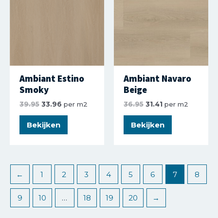
Ambiant Estino
Ambiant Navaro
Smoky
Beige
39.95
33.96
per m2
36.95
31.41
per m2
Bekijken
Bekijken
←
1
2
3
4
5
6
7
8
9
10
…
18
19
20
→