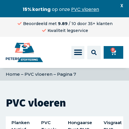
X
15% korting
op onze
PVC vloeren
Beoordeeld met
9.89
/ 10 door 35+ klanten
Kwaliteit legservice
0
Home
–
PVC vloeren
–
Pagina 7
PVC vloeren
Planken
PVC
Hongaarse
Visgraat