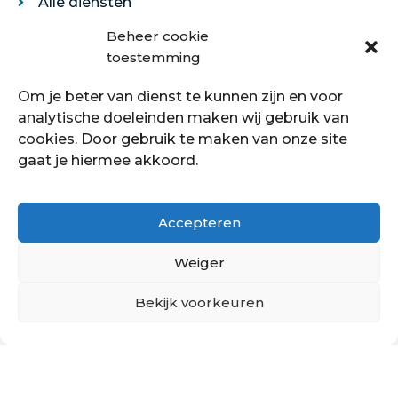
Alle diensten
Legservice
Beheer cookie
Egaliseren
toestemming
Traprenovatie
Om je beter van dienst te kunnen zijn en voor
Over ons
analytische doeleinden maken wij gebruik van
cookies. Door gebruik te maken van onze site
Over ons
gaat je hiermee akkoord.
Showroom
Contact
Klantenservice
Accepteren
Offerte aanvragen
Weiger
Bekijk voorkeuren
Hoe kan ik je helpen?
Copyright © 2021 - 2022 Petersstoffering | KVK:
70089760
PrivacyBeleid
Cookiebeleid
Retourbeleid
Algemene voorwaarden