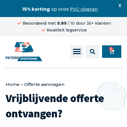
X
15% korting
op onze
PVC vloeren
Beoordeeld met
9.89
/ 10 door 35+ klanten
Kwaliteit legservice
0
Home
–
Offerte aanvragen
Vrijblijvende offerte
ontvangen?