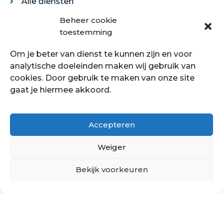
Alle diensten
Legservice
Beheer cookie
Egaliseren
toestemming
Traprenovatie
Om je beter van dienst te kunnen zijn en voor
Over ons
analytische doeleinden maken wij gebruik van
cookies. Door gebruik te maken van onze site
Over ons
gaat je hiermee akkoord.
Showroom
Contact
Klantenservice
Accepteren
Offerte aanvragen
Weiger
Bekijk voorkeuren
Hoe kan ik je helpen?
Copyright © 2021 - 2022 Petersstoffering | KVK:
70089760
PrivacyBeleid
Cookiebeleid
Retourbeleid
Algemene voorwaarden