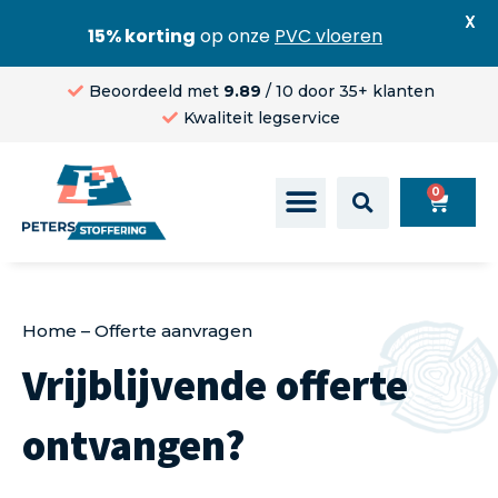
X
15% korting
op onze
PVC vloeren
Beoordeeld met
9.89
/ 10 door 35+ klanten
Kwaliteit legservice
0
Home
–
Offerte aanvragen
Vrijblijvende offerte
ontvangen?