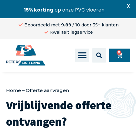
X
15% korting
op onze
PVC vloeren
Beoordeeld met
9.89
/ 10 door 35+ klanten
Kwaliteit legservice
0
Home
–
Offerte aanvragen
Vrijblijvende offerte
ontvangen?