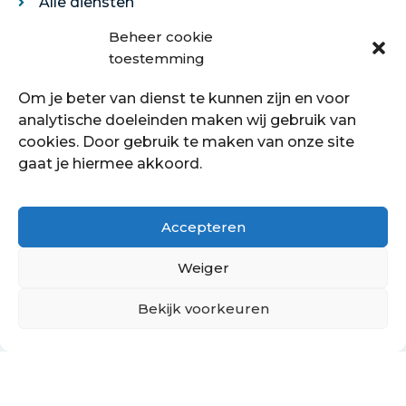
Alle diensten
Legservice
Beheer cookie
Egaliseren
toestemming
Traprenovatie
Om je beter van dienst te kunnen zijn en voor
Over ons
analytische doeleinden maken wij gebruik van
cookies. Door gebruik te maken van onze site
Over ons
gaat je hiermee akkoord.
Showroom
Contact
Klantenservice
Accepteren
Offerte aanvragen
Weiger
Bekijk voorkeuren
Hoe kan ik je helpen?
Copyright © 2021 - 2022 Petersstoffering | KVK:
70089760
PrivacyBeleid
Cookiebeleid
Retourbeleid
Algemene voorwaarden