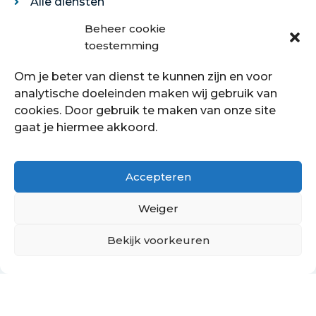
Alle diensten
Legservice
Beheer cookie
Egaliseren
toestemming
Traprenovatie
Om je beter van dienst te kunnen zijn en voor
Over ons
analytische doeleinden maken wij gebruik van
cookies. Door gebruik te maken van onze site
Over ons
gaat je hiermee akkoord.
Showroom
Contact
Klantenservice
Accepteren
Offerte aanvragen
Weiger
Bekijk voorkeuren
Hoe kan ik je helpen?
Copyright © 2021 - 2022 Petersstoffering | KVK:
70089760
PrivacyBeleid
Cookiebeleid
Retourbeleid
Algemene voorwaarden