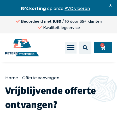
X
15% korting
op onze
PVC vloeren
Beoordeeld met
9.89
/ 10 door 35+ klanten
Kwaliteit legservice
0
Home
–
Offerte aanvragen
Vrijblijvende offerte
ontvangen?