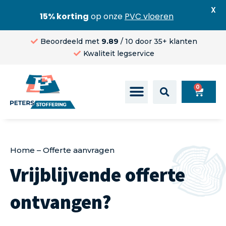
X
15% korting
op onze
PVC vloeren
Beoordeeld met
9.89
/ 10 door 35+ klanten
Kwaliteit legservice
0
Home
–
Offerte aanvragen
Vrijblijvende offerte
ontvangen?