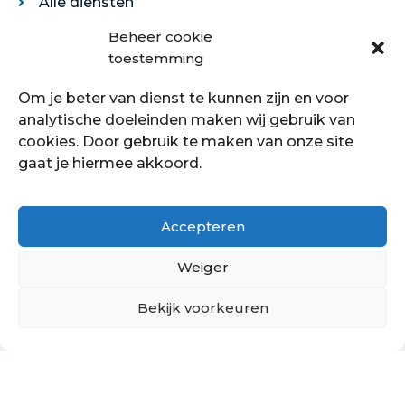
Alle diensten
Legservice
Beheer cookie
Egaliseren
toestemming
Traprenovatie
Om je beter van dienst te kunnen zijn en voor
Over ons
analytische doeleinden maken wij gebruik van
cookies. Door gebruik te maken van onze site
Over ons
gaat je hiermee akkoord.
Showroom
Contact
Klantenservice
Accepteren
Offerte aanvragen
Weiger
Bekijk voorkeuren
Hoe kan ik je helpen?
Copyright © 2021 - 2022 Petersstoffering | KVK:
70089760
PrivacyBeleid
Cookiebeleid
Retourbeleid
Algemene voorwaarden