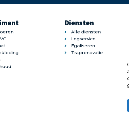
timent
Diensten
loeren
Alle diensten
PVC
Legservice
at
Egaliseren
ekleding
Traprenovatie
n
houd