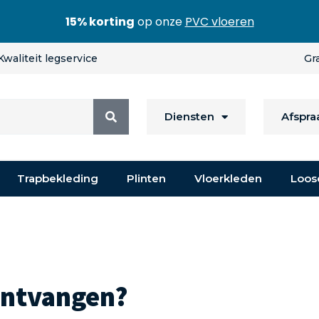
15% korting
op onze
PVC vloeren
Kwaliteit legservice
Gr
Diensten
Afspr
Trapbekleding
Plinten
Vloerkleden
Loos
 ontvangen?