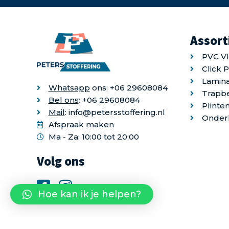
Assor
PVC V
Click 
Lamina
Whatsapp
ons: +06 29608084
Trapb
Bel ons
: +06 29608084
Plinte
Mail
: info@petersstoffering.nl
Onder
Afspraak maken
Ma - Za: 10:00 tot 20:00
Volg ons
Hoe kan ik je helpen?