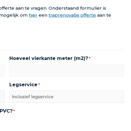
e offerte aan te vragen. Onderstaand formulier is
k mogelijk om
hier
een
traprenovatie offerte
aan te
Hoeveel vierkante meter (m2)?
*
Legservice
*
 PVC?
*