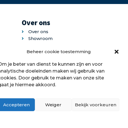
Over ons
Over ons
Showroom
Contact
Beheer cookie toestemming
Klantenservice
Offerte aanvragen
Om je beter van dienst te kunnen zijn en voor
analytische doeleinden maken wij gebruik van
cookies. Door gebruik te maken van onze site
gaat je hiermee akkoord.
Accepteren
Weiger
Bekijk voorkeuren