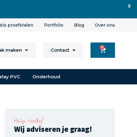
X
atis proefstalen
Portfolio
Blog
Over ons
0
aak maken
Contact
elay PVC
Onderhoud
Hulp nodig?
Wij adviseren je graag!