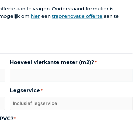
e offerte aan te vragen. Onderstaand formulier is
k mogelijk om
hier
een
traprenovatie offerte
aan te
Hoeveel vierkante meter (m2)?
*
Legservice
*
 PVC?
*