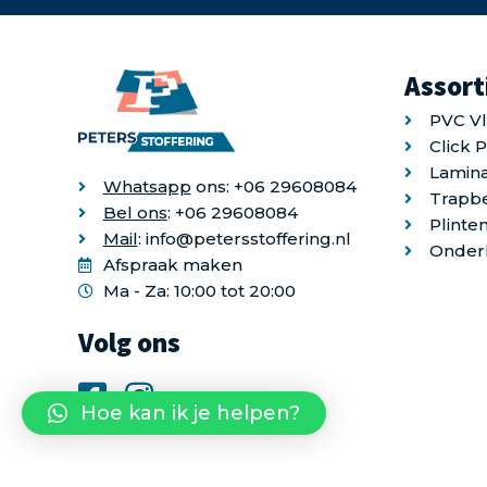
Assor
PVC V
Click 
Lamina
Whatsapp
ons: +06 29608084
Trapb
Bel ons
: +06 29608084
Plinte
Mail
: info@petersstoffering.nl
Onder
Afspraak maken
Ma - Za: 10:00 tot 20:00
Volg ons
Hoe kan ik je helpen?