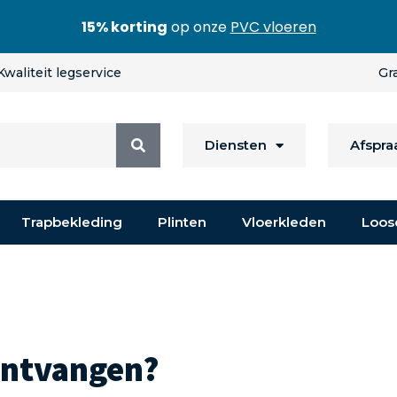
15% korting
op onze
PVC vloeren
Kwaliteit legservice
Gr
Diensten
Afspr
Trapbekleding
Plinten
Vloerkleden
Loos
 ontvangen?