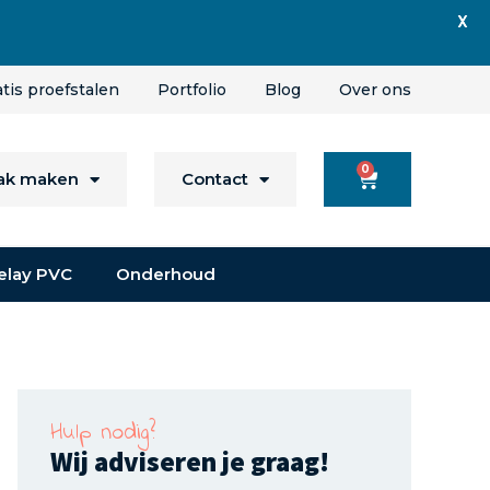
X
atis proefstalen
Portfolio
Blog
Over ons
0
aak maken
Contact
elay PVC
Onderhoud
Hulp nodig?
Wij adviseren je graag!