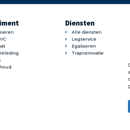
timent
Diensten
loeren
Alle diensten
PVC
Legservice
at
Egaliseren
ekleding
Traprenovatie
n
houd