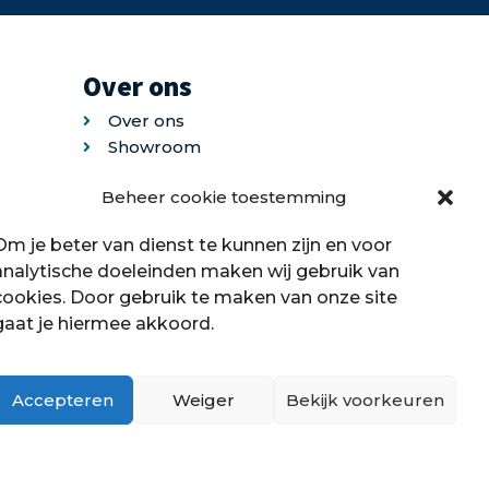
Over ons
Over ons
Showroom
Contact
Beheer cookie toestemming
Klantenservice
Offerte aanvragen
Om je beter van dienst te kunnen zijn en voor
analytische doeleinden maken wij gebruik van
cookies. Door gebruik te maken van onze site
gaat je hiermee akkoord.
Accepteren
Weiger
Bekijk voorkeuren