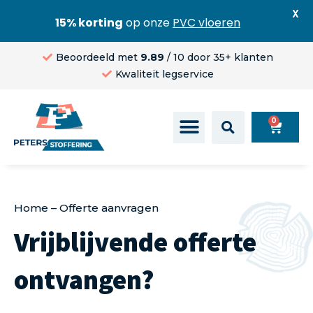
X
15% korting
op onze
PVC vloeren
Beoordeeld met
9.89
/ 10 door 35+ klanten
Kwaliteit legservice
0
Home
–
Offerte aanvragen
Vrijblijvende offerte
ontvangen?