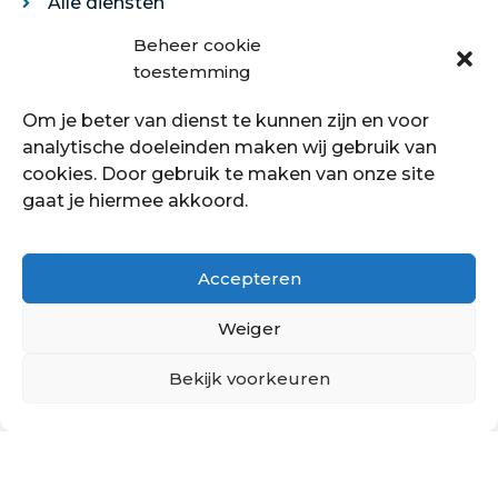
Alle diensten
Legservice
Beheer cookie
Egaliseren
toestemming
Traprenovatie
Om je beter van dienst te kunnen zijn en voor
Over ons
analytische doeleinden maken wij gebruik van
cookies. Door gebruik te maken van onze site
Over ons
gaat je hiermee akkoord.
Showroom
Contact
Klantenservice
Accepteren
Offerte aanvragen
Weiger
Bekijk voorkeuren
Hoe kan ik je helpen?
Copyright © 2021 - 2022 Petersstoffering | KVK:
70089760
PrivacyBeleid
Cookiebeleid
Retourbeleid
Algemene voorwaarden