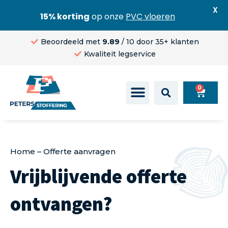
X
15% korting
op onze
PVC vloeren
Beoordeeld met
9.89
/ 10 door 35+ klanten
Kwaliteit legservice
0
Home
–
Offerte aanvragen
Vrijblijvende offerte
ontvangen?