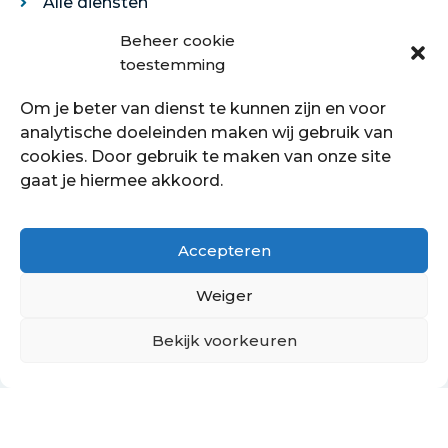
Alle diensten
Legservice
Beheer cookie
Egaliseren
toestemming
Traprenovatie
Om je beter van dienst te kunnen zijn en voor
Over ons
analytische doeleinden maken wij gebruik van
cookies. Door gebruik te maken van onze site
Over ons
gaat je hiermee akkoord.
Showroom
Contact
Klantenservice
Accepteren
Offerte aanvragen
Weiger
Bekijk voorkeuren
Hoe kan ik je helpen?
Copyright © 2021 - 2022 Petersstoffering | KVK:
70089760
PrivacyBeleid
Cookiebeleid
Retourbeleid
Algemene voorwaarden