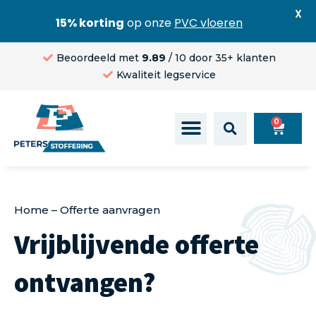
X
15% korting
op onze
PVC vloeren
Beoordeeld met
9.89
/ 10 door 35+ klanten
Kwaliteit legservice
0
Home
–
Offerte aanvragen
Vrijblijvende offerte
ontvangen?