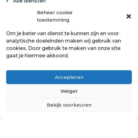
Alle diensten
Legservice
Beheer cookie
Egaliseren
toestemming
Traprenovatie
Om je beter van dienst te kunnen zijn en voor
Over ons
analytische doeleinden maken wij gebruik van
cookies. Door gebruik te maken van onze site
Over ons
gaat je hiermee akkoord.
Showroom
Contact
Klantenservice
Accepteren
Offerte aanvragen
Weiger
Bekijk voorkeuren
Hoe kan ik je helpen?
Copyright © 2021 - 2022 Petersstoffering | KVK:
70089760
PrivacyBeleid
Cookiebeleid
Retourbeleid
Algemene voorwaarden