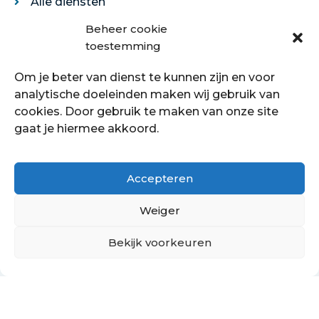
Alle diensten
Legservice
Beheer cookie
Egaliseren
toestemming
Traprenovatie
Om je beter van dienst te kunnen zijn en voor
Over ons
analytische doeleinden maken wij gebruik van
cookies. Door gebruik te maken van onze site
Over ons
gaat je hiermee akkoord.
Showroom
Contact
Klantenservice
Accepteren
Offerte aanvragen
Weiger
Bekijk voorkeuren
Hoe kan ik je helpen?
Copyright © 2021 - 2022 Petersstoffering | KVK:
70089760
PrivacyBeleid
Cookiebeleid
Retourbeleid
Algemene voorwaarden