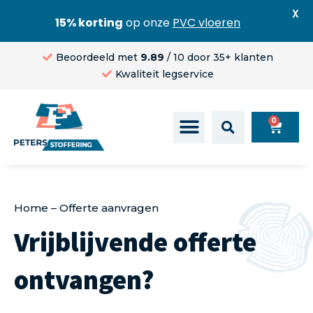
X
15% korting
op onze
PVC vloeren
Beoordeeld met
9.89
/ 10 door 35+ klanten
Kwaliteit legservice
0
Home
–
Offerte aanvragen
Vrijblijvende offerte
ontvangen?