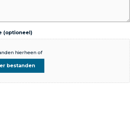
 (optioneel)
anden hierheen of
eer bestanden