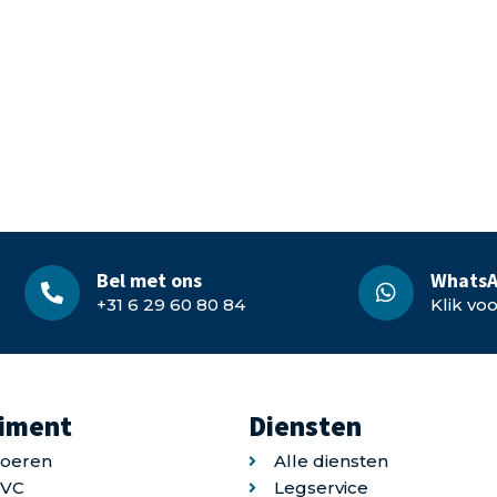
Bel met ons
WhatsA
+31 6 29 60 80 84
Klik vo
timent
Diensten
loeren
Alle diensten
PVC
Legservice