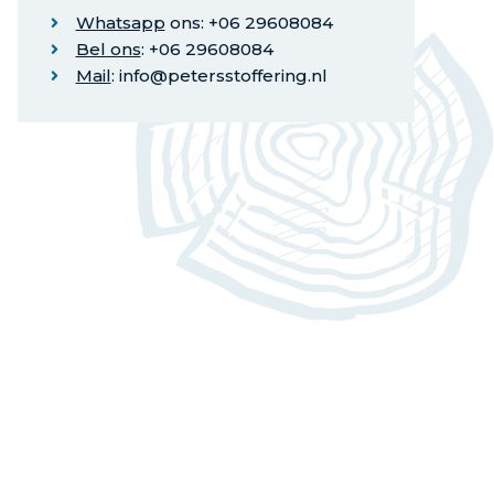
Whatsapp
ons: +06 29608084
Bel ons
: +06 29608084
Mail
: info@petersstoffering.nl