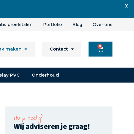
X
atis proefstalen
Portfolio
Blog
Over ons
0
aak maken
Contact
elay PVC
Onderhoud
Hulp nodig?
Wij adviseren je graag!