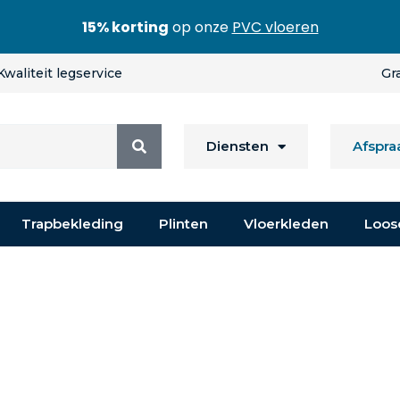
15% korting
op onze
PVC vloeren
Kwaliteit legservice
Gr
Diensten
Afspr
Trapbekleding
Plinten
Vloerkleden
Loos